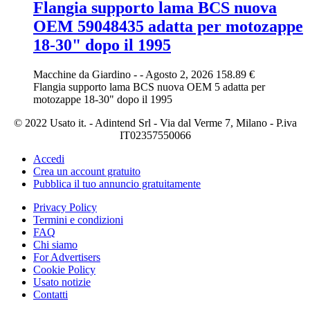
Flangia supporto lama BCS nuova
OEM 59048435 adatta per motozappe
18-30" dopo il 1995
Macchine da Giardino
-
-
Agosto 2, 2026
158.89 €
Flangia supporto lama BCS nuova OEM 5 adatta per
motozappe 18-30" dopo il 1995
© 2022 Usato it. - Adintend Srl - Via dal Verme 7, Milano - P.iva
IT02357550066
Accedi
Crea un account gratuito
Pubblica il tuo annuncio gratuitamente
Privacy Policy
Termini e condizioni
FAQ
Chi siamo
For Advertisers
Cookie Policy
Usato notizie
Contatti