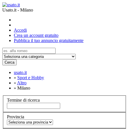
Usato.it - Milano
Accedi
Crea un account gratuito
Pubblica il tuo annuncio gratuitamente
Cerca
usato.it
»
Sport e Hobby
»
Altro
»
Milano
Termine di ricerca
Provincia