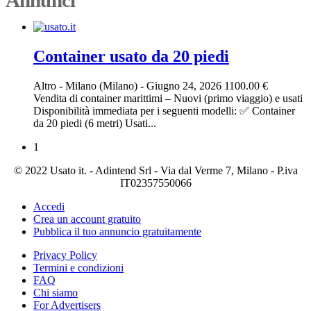
Container usato da 20 piedi
Altro
-
Milano (Milano)
-
Giugno 24, 2026
1100.00 €
Vendita di container marittimi – Nuovi (primo viaggio) e usati
Disponibilità immediata per i seguenti modelli: ✅ Container
da 20 piedi (6 metri) Usati...
1
© 2022 Usato it. - Adintend Srl - Via dal Verme 7, Milano - P.iva
IT02357550066
Accedi
Crea un account gratuito
Pubblica il tuo annuncio gratuitamente
Privacy Policy
Termini e condizioni
FAQ
Chi siamo
For Advertisers