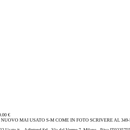
0.00 €
 NUOVO MAI USATO S-M COME IN FOTO SCRIVERE AL 349
2 Usato it. - Adintend Srl - Via dal Verme 7, Milano - P.iva IT02357