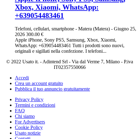
Xbox, Xiaomi, WhatsApp:
+639054483461
Telefoni, cellulari, smartphone
-
Matera (Matera)
-
Giugno 25,
2026
300.00 €
Apple iPhone, Sony PS5, Samsung, Xbox, Xiaomi,
WhatsApp: +639054483461 Tutti i prodotti sono nuovi,
originali e sigillati nella confezione. I telefoni...
© 2022 Usato it. - Adintend Srl - Via dal Verme 7, Milano - P.iva
IT02357550066
Accedi
Crea un account gratuito
Pubblica il tuo annuncio gratuitamente
Privacy Policy
Termini e condizioni
FAQ
Chi siamo
For Advertisers
Cookie Policy
Usato notizie
Contatti