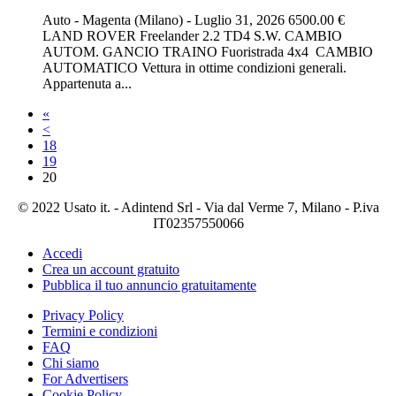
Auto
-
Magenta (Milano)
-
Luglio 31, 2026
6500.00 €
LAND ROVER Freelander 2.2 TD4 S.W. CAMBIO
AUTOM. GANCIO TRAINO Fuoristrada 4x4 CAMBIO
AUTOMATICO Vettura in ottime condizioni generali.
Appartenuta a...
«
<
18
19
20
© 2022 Usato it. - Adintend Srl - Via dal Verme 7, Milano - P.iva
IT02357550066
Accedi
Crea un account gratuito
Pubblica il tuo annuncio gratuitamente
Privacy Policy
Termini e condizioni
FAQ
Chi siamo
For Advertisers
Cookie Policy