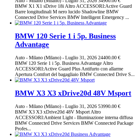
Auto
-
Milano (Milano)
-
Luglio 31, 2026
34900.00 €
BMW X1 X1 sDrive 18i Altro ACCESSORI:Active Guard
Barre longitudinali M nero lucido Shadowline BMW
Connected Drive Services BMW Intelligent Emergency ...
BMW 120 Serie 1 i 5p. Business
Advantage
Auto
-
Milano (Milano)
-
Luglio 31, 2026
24400.00 €
BMW 120 Serie 1 i 5p. Business Advantage Altro
ACCESSORI:Active Guard Plus Antifurto con allarme
Apertura Comfort del bagagliaio BMW Connected Drive S...
BMW X3 X3 xDrive20d 48V Msport
Auto
-
Milano (Milano)
-
Luglio 31, 2026
53990.00 €
BMW X3 X3 xDrive20d 48V Msport Altro
ACCESSORI:Ambient Light - Illuminazione interna diffusa
BMW Connected Drive Services BMW Connected Package
Profes...