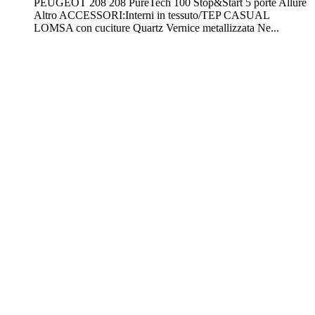
PEUGEOT 208 208 PureTech 100 Stop&Start 5 porte Allure
Altro ACCESSORI:Interni in tessuto/TEP CASUAL
LOMSA con cuciture Quartz Vernice metallizzata Ne...