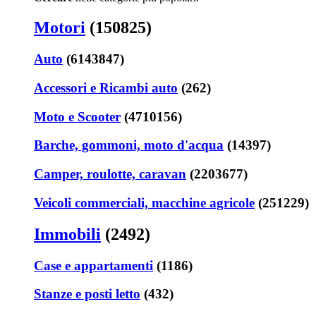
Motori
(150825)
Auto
(6143847)
Accessori e Ricambi auto
(262)
Moto e Scooter
(4710156)
Barche, gommoni, moto d'acqua
(14397)
Camper, roulotte, caravan
(2203677)
Veicoli commerciali, macchine agricole
(251229)
Immobili
(2492)
Case e appartamenti
(1186)
Stanze e posti letto
(432)