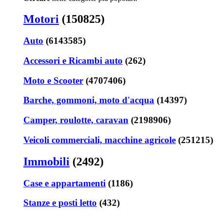
Motori
(150825)
Auto
(6143585)
Accessori e Ricambi auto
(262)
Moto e Scooter
(4707406)
Barche, gommoni, moto d'acqua
(14397)
Camper, roulotte, caravan
(2198906)
Veicoli commerciali, macchine agricole
(251215)
Immobili
(2492)
Case e appartamenti
(1186)
Stanze e posti letto
(432)